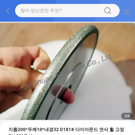
2
/
4
지름200*두께10*내경32 D181# 다이아몬드 연삭 휠 고정