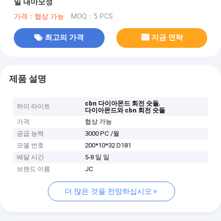
밀 내마모성
가격：협상 가능
MOQ：5 PCS
최고의 가격
지금 연락
제품 설명
,
cbn 다이아몬드 회전 숫돌
하이 라이트
다이아몬드와 cbn 회전 숫돌
가격
협상 가능
공급 능력
3000 PC /월
모델 번호
200*10*32 D181
배달 시간
5-8 일 일
브랜드 이름
JC
더 많은 것을 전망하십시오