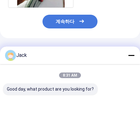
계속하다
추천된 제품
Jack
8:31 AM
Good day, what product are you looking for?
초경공구용 하이브리드
3A1 수지 다이아몬드
1E1/R45 땜납
본드 다이아몬드 그라인
연삭휠, 초경 공구용, 직
몬드 연삭 휠 D10
딩 휠
경 150mm
주철 가공에 적
최고의 가격
최고의 가격
최고의 