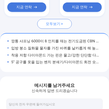
전기도금을 한 cbn 회전 숫돌
지금 연락
지금 연락
전기도금을 한 다이아몬드 회전 숫돌
모두보기
가동 가능한 갈는 솔
다이아몬드 가는 핀
깡통 샤프닝 6000이 8 인치를 재는 전기도금된 CBN 연삭용 휠
CBN 가는 핀
입방 붕소 질화물 물자를 가진 바퀴를 날카롭게 해 높은 분쇄 힘 CBN
착용 저항 다이아몬드 가는 핀은 물고/강한 단단함 다이아몬드 거치한 점 세트
전기도금을 한 다이아몬드 잎
5" 공구를 옷을 입는 벤치 분쇄기/다이아몬드 회전 숫돌을 위한 다이아몬드 지상 회전 숫돌/다이아몬드 회전 숫돌
CBN 절단 바퀴
입히는 니켈을 가진 경량 전기도금을 한 다이아몬드 회전 숫돌
오목한 전기도금을 한 다이아몬드 Grindingwheels/내구재 바퀴를 날카롭게 하는 6 인치 다이아몬드
수지 노예 회전 숫돌
녹색 다이아몬드 절단 바퀴, Replated 다이아몬드에 의하여 입히는 회전 숫돌
메시지를 남겨주세요
소결된 다이아몬드 바퀴
강철 B126 모래를 위한 높은 효과적인 전기도금을 한 다이아몬드 회전 숫돌
신속하게 답변 드리겠습니다
수지 단단한 금속 물자를 위한 노예 다이아몬드 Lapping 원판은/똑바로 다이아몬드 &CBN 바퀴를 유행에 따라 디자인 합니다
브레이크 패드를 위한 다이아몬드 회전 숫돌
안내장을 자르기 금속을 붙이는 강화한 연마재 수지 노예 회전 숫돌은 보았습니다