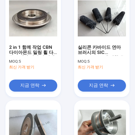
2 in 1 함께 작업 CBN
실리콘 카바이드 연마
다이아몬드 밀링 휠 다
브러시의 SIC
른 크기와 밀링 및 날개
80*200*350 유연한 호
MOQ:
5
MOQ:
5
닝 브러시
최신 가격 받기
최신 가격 받기
지금 연락
지금 연락