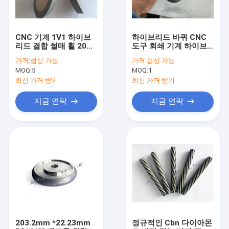
CNC 기계 1V1 하이브
하이브리드 바퀴 CNC
리드 결합 썰매 휠 20
도구 회쇄 기계 하이브
30도
리드 결합 회쇄 바퀴
가격:
협상 가능
가격:
협상 가능
MOQ:
5
MOQ:
1
최신 가격 받기
최신 가격 받기
지금 연락
지금 연락
홈
제품
비디오
203.2mm *22.23mm
정규적인 Cbn 다이아몬