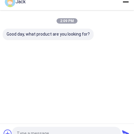
Jack
젠저우 진추안 가시제품 Co. ltd., 2004 년에 설립 된, 가시화 다
2:09 PM
이아몬드 및 CBN 도구의 생산 및 마케팅을 통합하는 빠르게 성
장하는 기업입니다. 10년 이상의 노력과 발전 후, 이제 우리는
Good day, what product are you looking for?
2개의 회사들이 함께 일하고 있습니다. 젠저우 진추안 굴착제
회사, Ltd와 헤난 보한 다이아몬드 도구 회사, Ltd. 이 2회사들
은 다양한 제품 라인에 초점을 맞추고 있지만 모두 해외 판매를
합니다. 다음 6 시리즈 다이아몬드와 CBN 휠, 장...
더 많은 것
을 배우십시오
지금 전화
저희에게 연락하
십시오
Desktop Site
홈
사이트맵
연락처
사이트맵
개인정보 보호 정책
품질
cbn 다이아몬드 바퀴
중국 공장.Copyright © 2026 ZHENGZHOU
JINCHUAN ABRASIVES CO., LTD.. All Rights Reserved.