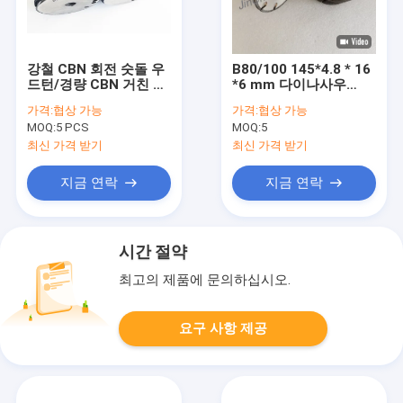
강철 CBN 회전 숫돌 우
B80/100 145*4.8 * 16
드턴/경량 CBN 거친 바
*6 mm 다이나사우
퀴
CBN 사이클론 톱니 날
가격:
협상 가능
가격:
협상 가능
카롭게 만드는 톱니
MOQ:
5 PCS
MOQ:
5
최신 가격 받기
최신 가격 받기
지금 연락
지금 연락
시간 절약
최고의 제품에 문의하십시오.
요구 사항 제공