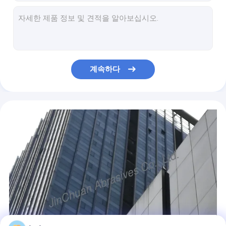
목공공구
안 직경 D126 모래를 위한 작은 전기도금을 한 다이아몬드 가는 핀
바퀴/목제 밴드를 날카롭게 해 전기도금을 한 CBN는 회전 숫돌을 보았습니다
5 인치 - 바퀴를 날카롭게 해 CBN가 높은 생산력에 의하여 전기도금을 했습니다
튼튼한 CBN 다이아몬드 회전 숫돌/6 인치 CBN 회전 숫돌
바퀴와 작은 옷을 입는 총계를 날카롭게 해 높은 유능한 CBN
계속하다
6.5mm CBN 밀링 휠 최소 5000m의 목재 밴드 톱을 깎고 날카롭게 하기 위해
B151High 생산성은 완전한 연마재 재료와 휠을 자르는 CBN을 전해도금시켰습니다
안쪽 정각 표면을 삭감하는 최고 단단한 다이아몬드 바퀴
전기도금을 한 다이아몬드는 파일을 날카롭게 하는 파일/큰 관용 다이아몬드를 입혔습니다
기계로 가공 제품 D151 모래를 위한 탄소 공구 강철 CBN 다이아몬드 바퀴