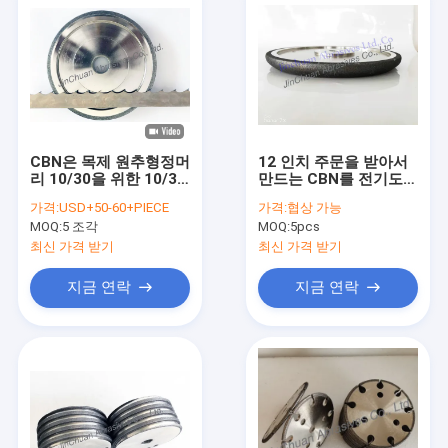
CBN은 목제 원추형정머
12 인치 주문을 받아서
리 10/30을 위한 10/30
만드는 CBN를 전기도금
프로필로 날카로와져 밴
을 했습니다 밴드를 위
가격:
USD+50-60+PIECE
가격:
협상 가능
드 쏘를 위해 선회합니
한 2 위치를 알아내는 구
MOQ:
5 조각
MOQ:
5pcs
다
멍을 가진 다이아몬드
바퀴가 날카롭게 하를
최신 가격 받기
최신 가격 받기
본
지금 연락
지금 연락