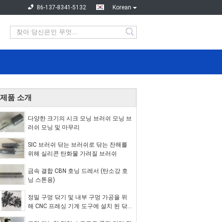
86-137-8341-5132
Korean
제품 소개
다양한 크기의 시크 모닝 브러쉬 모닝 브
러쉬 모닝 및 마무리
SIC 브러쉬 닦는 브러쉬로 닦는 잔해를
위해 실리콘 탄화물 가려질 브러쉬
금속 결합 CBN 호닝 드레서 (탄소강 호
닝 스톤용)
정밀 구멍 닦기 및 내부 구멍 가공을 위
해 CNC 프레싱 기계 도구에 설치 된 닦
기 붓