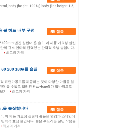
} html, body {height: 100%; } body {line-height: 1.5; -
마용 볼 헤드 내부 구멍
접촉
400mm 엔진 실린더 혼 솔 1. 이 제품 가요성 실린
탄화 규소 연마와 탄력있는 탄력적 호닝 솔입니다.
기
최고의 가격
0 200 180#를 솔질
접촉
 최적 표면가공도를 제공하는 것이 다양한 마찰을 일
더 볼 숫돌로 알려진 Flex-Hone®가 일반적으로
보기
최고의 가격
Grit을 솔질합니다
접촉
 솔 1. 이 제품 가요성 실린더 숫돌은 연강과 스테인레
 탄력적 호닝 솔입니다. 솔은 부드러운 절단 작용을
최고의 가격