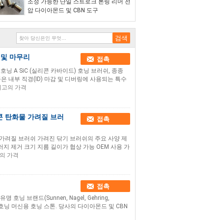
조정 가능한 단일 스트로크 론링 리머 전
압 다이아몬드 및 CBN 도구
 및 마무리
접촉
호닝 A SiC (실리콘 카바이드) 호닝 브러쉬, 종종
은 내부 직경(ID) 마감 및 디버링에 사용되는 특수
최고의 가격
콘 탄화물 가려질 브러
접촉
 가려질 브러쉬 가려진 닦기 브러쉬의 주요 사양 제
지 제거 크기 지름 길이가 협상 가능 OEM 사용 가
의 가격
접촉
닝 브랜드(Sunnen, Nagel, Gehring,
형)의 호닝 머신용 호닝 스톤. 당사의 다이아몬드 및 CBN