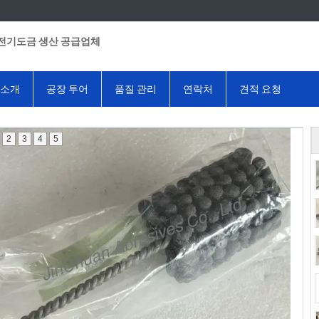
전기도금 생산 공급업체
 소개
공장 투어
품질 관리
연락처
견적 요청
2
3
4
5