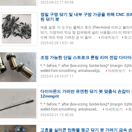
2025-08-22 17:50:08
정밀 구멍 닦기 및 내부 구멍 가공을 위해 CNC 
된 닦기 붓
제품 설명: 이 도구는 플렉스 호인 (Flex-Hone) 이라고 불
닦기, 가장자리 믹싱 및 캄퍼링에 널리 사용됩니다.이 막대기
수백 개의 작은 가려진 공 이 들어 ...
자세히보기
최고
2025-02-28 14:01:49
조정 가능한 단일 스트로크 론링 리머 전압 다이아몬
*, *::before, *::after {box-sizing: border-box;}* {margin: 0;}
webkit-font-smoothing: antialiased;}p...
자세히보기
2025-01-24 10:07:11
다이아몬드 가러반 유연한 닦기 붓 맞춤식 손잡이 길
12mmgrit
*, *::before, *::after {box-sizing: border-box;}* {margin: 0;}
webkit-font-smoothing: antialiased;...
자세히보기
최
2024-02-21 15:45:05
고효율 실리콘 탄화물 둥근 닦기 붓 가려기 금속 