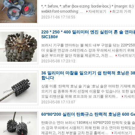
*, *::before, *::after {box-sizing: border-box; } * {margin: 0; 
webkit-font-smoothing: ...
자세히보기
최고의 가격
2023-11-06 17:10:55
220 * 250 * 400 밀리미터 엔진 실린더 혼 솔 연
SIC180#
브러시 기구를 연마하는 볼 헤드 내부 구멍을 닦는 220*250*
더 숫돌은 연강과 스테인레스 강과 무쇠에서 사용하기 위해 
솔은 부드러운 절단 작용을 제공하고, 거친 ...
자세히보
2023-05-08 17:23:12
36 밀리미터 마찰을 일으키기 쉽 탄력적 호닝은 38 6
합니다
상품 이름 :탄력적 호닝 솔 기술 :호닝 솔은 어떠한 기재에
으키기 쉽 종류와 투지 선정에 이용할 수 있습니다. 또한 실린
오일 리텐션을 위해 르프크와 보 크기를 유지하...
자세히
2023-05-08 17:13:07
60*80*200 실린더 탄화규소 탄력적 호닝은 600 
탄화규소 연마 브러시 180#에서 60*80*200 탄력적 숫돌
스 강과 무쇠에서 사용하기 위해 탄화 규소 연마와 탄력있는
제공하고, 거친 부분을 교차 천공 홀에서 ...
자세히보기