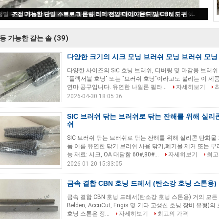
다양한 크기의 시크 모닝 브러쉬 모닝 브러쉬 모닝 및 마무리
(39)
동 가능한 갈는 솔
다양한 크기의 시크 모닝 브러쉬 모닝 브러쉬 모닝
다양한 사이즈의 SiC 호닝 브러쉬, 디버링 및 마감용 브러쉬 
"플렉서블 호닝" 또는 "브러쉬 호닝"이라고도 불리는 이 제품
연마 공구입니다. 유연한 나일론 필라...
자세히보기
2026-04-30 18:05:36
SIC 브러쉬 닦는 브러쉬로 닦는 잔해를 위해 실리
쉬
SIC 브러쉬 닦는 브러쉬로 닦는 잔해를 위해 실리콘 탄화물
품 이름 유연한 닦기 브러쉬 사용 닦기,폐기물 제거 또는 부러
능 재료: 시크, OA 대담함 60#,80#...
자세히보기
최고
2026-01-20 15:33:05
금속 결합 CBN 호닝 드레서 (탄소강 호닝 스톤용)
금속 결합 CBN 호닝 드레서(탄소강 호닝 스톤용) 거의 모든 유명 호
Belden, AccuCut, Engis 및 기타 고생산 호닝 장비 유
호닝 스톤은 정...
자세히보기
최고의 가격