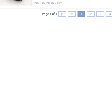
2023-02-28 15:21:25
Page 1 of 4
|<
<<
1
2
3
4