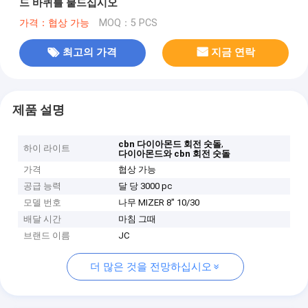
드 바퀴를 붙드십시오
가격：협상 가능
MOQ：5 PCS
최고의 가격
지금 연락
제품 설명
,
cbn 다이아몬드 회전 숫돌
하이 라이트
다이아몬드와 cbn 회전 숫돌
가격
협상 가능
공급 능력
달 당 3000 pc
모델 번호
나무 MIZER 8" 10/30
배달 시간
마침 그때
브랜드 이름
JC
더 많은 것을 전망하십시오