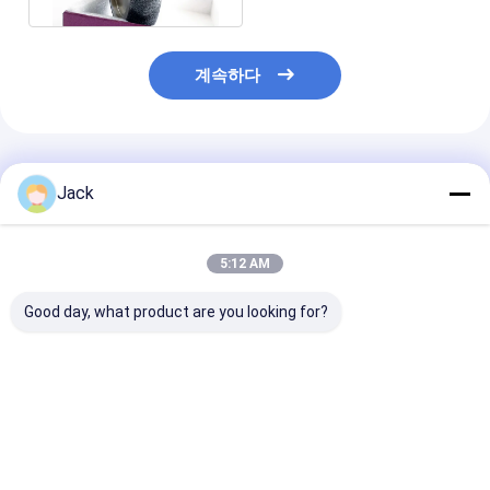
계속하다
추천된 제품
Jack
5:12 AM
Good day, what product are you looking for?
초경공구용 하이브리드
3A1 수지 다이아몬드
1E1/R45 땜납
본드 다이아몬드 그라인
연삭휠, 초경 공구용, 직
몬드 연삭 휠 D10
딩 휠
경 150mm
주철 가공에 적
최고의 가격
최고의 가격
최고의 