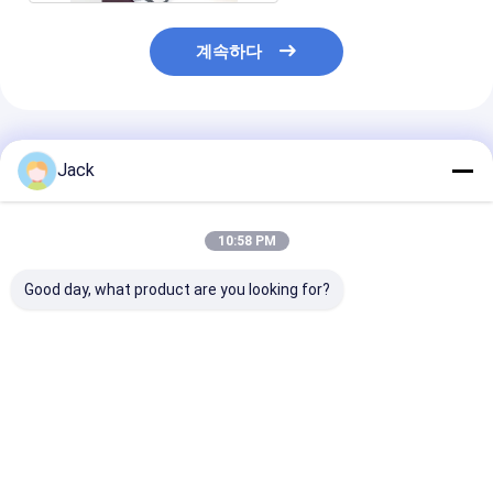
계속하다
추천된 제품
Jack
10:58 PM
Good day, what product are you looking for?
사용자 정의 크기 전압
8 인치 203mm 전기 도
맞춤형 CBN 기
된 CBN 톱니 톱니 가루
금 CBN 샤프닝 휠
도구 150*5308
32mm 보어 목공 밴드
B126 식품 가공
톱 블레이드 연삭 용 사
용자 정의 가능
최고의 가격
최고의 가격
최고의 