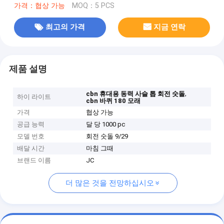
가격：협상 가능
MOQ：5 PCS
최고의 가격
지금 연락
제품 설명
,
cbn 휴대용 동력 사슬 톱 회전 숫돌
하이 라이트
cbn 바퀴 180 모래
가격
협상 가능
공급 능력
달 당 1000 pc
모델 번호
회전 숫돌 9/29
배달 시간
마침 그때
브랜드 이름
JC
더 많은 것을 전망하십시오