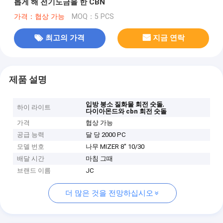
롭게 해 전기도금을 한 CBN
가격：협상 가능
MOQ：5 PCS
최고의 가격
지금 연락
제품 설명
,
입방 붕소 질화물 회전 숫돌
하이 라이트
다이아몬드와 cbn 회전 숫돌
가격
협상 가능
공급 능력
달 당 2000 PC
모델 번호
나무 MIZER 8" 10/30
배달 시간
마침 그때
브랜드 이름
JC
더 많은 것을 전망하십시오