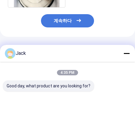
계속하다
추천된 제품
Jack
4:35 PM
Good day, what product are you looking for?
초경공구용 하이브리드
3A1 수지 다이아몬드
1E1/R45 땜납
본드 다이아몬드 그라인
연삭휠, 초경 공구용, 직
몬드 연삭 휠 D10
딩 휠
경 150mm
주철 가공에 적
최고의 가격
최고의 가격
최고의 