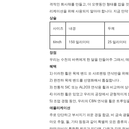
격적인 회사채를 만들고, 더 오랫동안 형태를 잡을 것
리케이션을 위해 사용되지 말아야 합니다. 지금 만약 Ｕ
상술
사이즈
내경
두께
6Inch
150 밀리미터
25 밀리미터
장점
우리는 수천의 바퀴에게 한 달을 만들어주 그래서, 매
혜택
1) 이러한 휠은 목제 밴드 쏘 샤르펜링 연삭반을 위해
2) 완전하 목제 밴드를 선명화해서 톱질합니다 .
3) 전통적 SIC 또는 AL2O3 연삭용 휠과 비교하여
4) 이러한 휠은 있었고 우리의 공장에서 균형적이게 
5) 조업 경험 동안, 우리의 CBN 연삭용 휠은 트루잉
애플리케이션
주로 단단하고 부서지기 쉬운 경질 합금, 비 금속 광물
마모 주철, 돌, 기타 등등과 같이.특별히 모든 종류
만약 당신이 특화할 필요가 있다면, 다음과 같은 정보