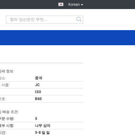
Korean
상세 정보:
장소:
중국
 이름:
JC
ISO
번호:
B60
및 배송 조건:
주문 수량:
5
세부 사항:
나무 상자
시간:
5-8 일 일