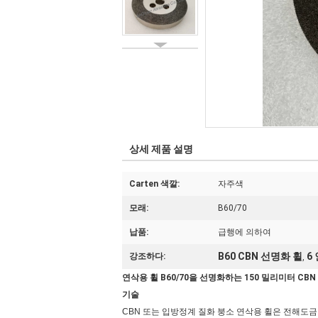
상세 제품 설명
Carten 색깔:
자주색
모래:
B60/70
납품:
급행에 의하여
B60 CBN 선명화 휠
6
강조하다:
,
연삭용 휠 B60/70을 선명화하는 150 밀리미터 CBN
기술
CBN 또는 입방정계 질화 붕소 연삭용 휠은 전해도