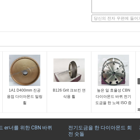
1A1 D400mm 진공
B126 Grit 크브킨 연
높은 일 효율성 CBN
용접 다이아몬드 밀링
삭용 휠
다이아몬드 바퀴 전기
휠
도금을 한 노예 ISO 증
명서
드 er너를 위한 CBN 바퀴
전기도금을 한 다이아몬드 회
1
전 숫돌