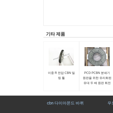
기타 제품
이중 R 전압 CBN 밀
PCD PCBN 분쇄기
링 휠
원판을 위한 유리화된
유대 두 배 원판 회전
숫돌
cbn 다이아몬드 바퀴
우