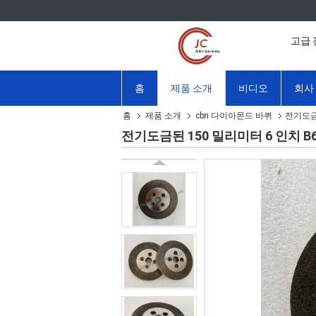
고급 
홈
제품 소개
비디오
회사
홈
제품 소개
cbn 다이아몬드 바퀴
전기도금된
전기도금된 150 밀리미터 6 인치 B6