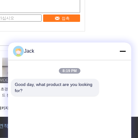
접촉
Jack
8:19 PM
Good day, what product are you looking 
초경공구용 하이브리
3A1 수지 다이아몬드
for?
드 본드 다이아몬드
연삭휠, 초경 공구용,
그라인딩 휠
직경 150mm
패키지:
지름:
판지 상자
150mm
바퀴 형상:
모양:
견적 요청
A1 1V1 3A1 등
3A1
집중:
애플리케이션: