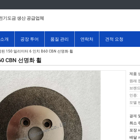
전기도금 생산 공급업체
 소개
공장 투어
품질 관리
연락처
견적 요청
 150 밀리미터 6 인치 B60 CBN 선명화 휠
0 CBN 선명화 휠
제품 
원래 
브랜드
인증:
모델 
결제 
최소 
포장 
배달 