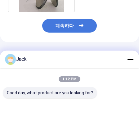
계속하다
추천된 제품
Jack
1:12 PM
Good day, what product are you looking for?
초경공구용 하이브리드
3A1 수지 다이아몬드
1E1/R45 땜납
본드 다이아몬드 그라인
연삭휠, 초경 공구용, 직
몬드 연삭 휠 D10
딩 휠
경 150mm
주철 가공에 적
최고의 가격
최고의 가격
최고의 