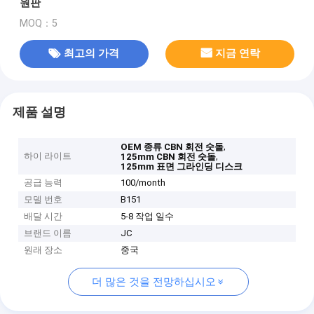
원판
MOQ：5
최고의 가격
지금 연락
제품 설명
,
OEM 종류 CBN 회전 숫돌
하이 라이트
,
125mm CBN 회전 숫돌
125mm 표면 그라인딩 디스크
공급 능력
100/month
모델 번호
B151
배달 시간
5-8 작업 일수
브랜드 이름
JC
원래 장소
중국
더 많은 것을 전망하십시오