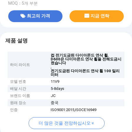
MOQ：5개 부분
최고의 가격
지금 연락
제품 설명
,
컵 전기도금된 다이아몬드 연삭 휠
D600은 다이아몬드 연삭 휠을 전해도금시
켰습니다
하이 라이트
,
전기도금된 다이아몬드 연삭 휠 100 밀리
미터
모델 번호
11V9
배달 시간
5-8days
브랜드 이름
JC
원래 장소
중국
인증
ISO9001:2015,ISOCE16949
더 많은 것을 전망하십시오