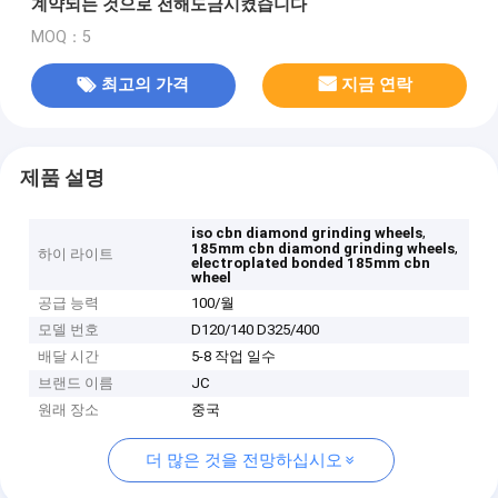
계약되는 것으로 전해도금시켰습니다
MOQ：5
최고의 가격
지금 연락
제품 설명
,
iso cbn diamond grinding wheels
,
185mm cbn diamond grinding wheels
하이 라이트
electroplated bonded 185mm cbn
wheel
공급 능력
100/월
모델 번호
D120/140 D325/400
배달 시간
5-8 작업 일수
브랜드 이름
JC
원래 장소
중국
더 많은 것을 전망하십시오