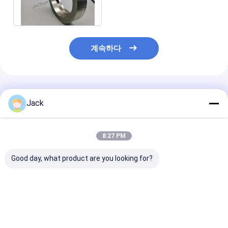
니다
계속하다
추천된 제품
Jack
8:27 PM
Good day, what product are you looking for?
초경공구용 하이브리드
3A1 수지 다이아몬드
1E1/R45 땜납
본드 다이아몬드 그라인
연삭휠, 초경 공구용, 직
몬드 연삭 휠 D10
딩 휠
경 150mm
주철 가공에 적
최고의 가격
최고의 가격
최고의 