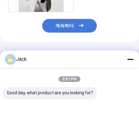
계속하다
추천된 제품
Jack
2:07 PM
Good day, what product are you looking for?
자기 날카로운 樹脂 결
12A9 합금 다이아몬드
카바이드 공구용 
합 다이아몬드 밀링 휠
밀링 휠, 지름 150mm,
수지 다이아몬드
350mm 20mm 두께
다이아몬드 자갈 번호
휠, 직경 75mm
127mm 구멍 높은 밀링
100
D500
효율성
최고의 가격
최고의 가격
최고의 