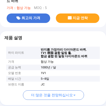
드 바퀴
가격：협상 가능
MOQ：5
최고의 가격
지금 연락
제품 설명
,
반지름 가장자리 다이아몬드 바퀴
하이 라이트
,
1V1 樹脂 결합 밀링 휠
합금 결합 된 밀링 다이아몬드 바퀴
가격
협상 가능
공급 능력
1000년 / 달
모델 번호
1V1
배달 시간
5~8일
브랜드 이름
JC
더 많은 것을 전망하십시오