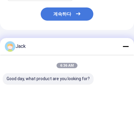
계속하다
추천된 제품
Jack
6:36 AM
Good day, what product are you looking for?
자기 날카로운 樹脂 결
12A9 합금 다이아몬드
카바이드 공구용 
합 다이아몬드 밀링 휠
밀링 휠, 지름 150mm,
수지 다이아몬드
350mm 20mm 두께
다이아몬드 자갈 번호
휠, 직경 75mm
127mm 구멍 높은 밀링
100
D500
효율성
최고의 가격
최고의 가격
최고의 