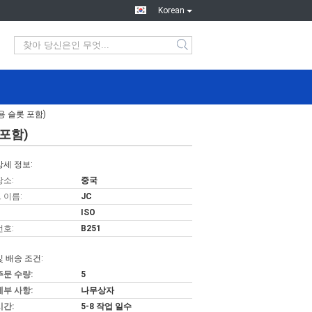
Korean
톱용 슬롯 포함)
 포함)
상세 정보:
장소:
중국
 이름:
JC
ISO
번호:
B251
및 배송 조건:
주문 수량:
5
세부 사항:
나무상자
시간:
5-8 작업 일수