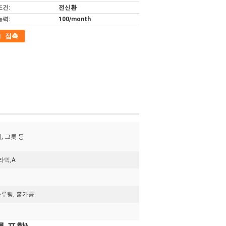
조건:
전신환
능력:
100/month
접촉
시, 그릇 등
라믹,A
플루팅, 홈가공