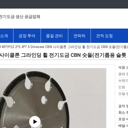
전기도금 생산 공급업체
 소개
공장 투어
품질 관리
연락처
견적 요청
145*3*22.2*2.4*7.5 Dinasaw CBN 사이클론 그라인딩 휠 전기도금 CBN 숫돌(전기
saw CBN 사이클론 그라인딩 휠 전기도금 CBN 숫돌(전기톱용 슬롯
제품 
원래 
브랜드
인증:
모델 
결제 
최소 
포장 
배달 