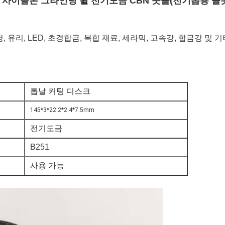
saw CBN 사이클론 그라인딩 휠 전기도금 CBN 숫돌(전기톱용 슬
, 유리, LED, 초경합금, 복합 재료, 세라믹, 고속강, 합금강 
톱날 커팅 디스크
145*3*22.2*2.4*7.5mm
전기도금
B251
사용 가능