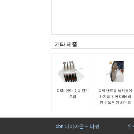
기타 제품
CBN 연마 숫돌 전기
목제 밴드를 날카롭게
도금
하기를 위한 CBN 회
전 숫돌은 완벽한 의
견을 가진 톱날을
cbn 다이아몬드 바퀴
우