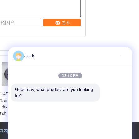
접촉
Jack
12:33 PM
Good day, what product are you looking 
14F1 칼에 사용되는
엔드밀용 전기도금
for?
합금 다이아몬드 밀링
CBN 연삭 휠, 직경
휠, D91, C75, 지름
78mm, 각도 60도
150mm
모양:
모양:
4F1
1V1
연마제:
연마제:
견적 요청
다이아몬드
CBN
본딩 에이전트:
본딩 에이전트: