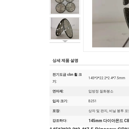
상세 제품 설명
전기도금 cbn 휠 크
145*3*22.2*2.4*7.5mm
기:
연마제:
입방정 질화붕소
입자 크기:
B251
포장:
상자 및 판지, 비닐 봉투 
145mm 다이아몬드 CB
강조하다: