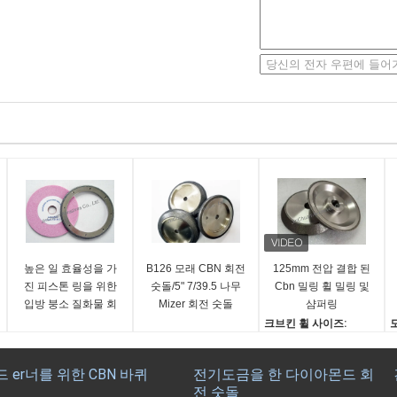
높은 일 효율성을 가
B126 모래 CBN 회전
125mm 전압 결합 된
진 피스톤 링을 위한
숫돌/5" 7/39.5 나무
Cbn 밀링 휠 밀링 및
입방 붕소 질화물 회
Mizer 회전 숫돌
샴퍼링
전 숫돌
크브킨 휠 사이즈:
125.18*20.3*19.05mm
1
연삭용 휠 형태:
드 er너를 위한 CBN 바퀴
전기도금을 한 다이아몬드 회
플랫-샤우프트, Cup-Sha
전 숫돌
ped,1A1, 접시, 사발 기