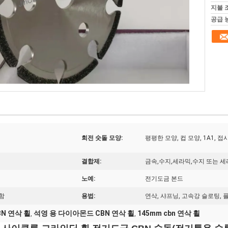
지불 
공급 
회전 숫돌 모양:
평평한 모양, 컵 모양, 1A1, 접
결합제:
금속,수지,세라믹,수지 또는 세
노예:
전기도금 본드
포함
용법:
연삭, 샤프닝, 고속강 슬로팅, 
N 연삭 휠
석영 용 다이아몬드 CBN 연삭 휠
145mm cbn 연삭 휠
,
,