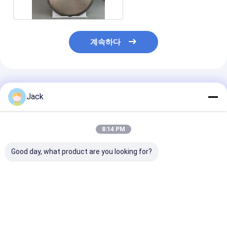
계속하다
추천된 제품
Jack
8:14 PM
Good day, what product are you looking for?
125mm 전압 결합 된
14F1 칼에 사용되는 합
엔드밀용 전기
Cbn 밀링 휠 밀링 및 샴
금 다이아몬드 밀링 휠,
CBN 연삭 휠, 
퍼링
D91, C75, 지름
78mm, 각도 6
150mm
최고의 가격
최고의 가격
최고의 