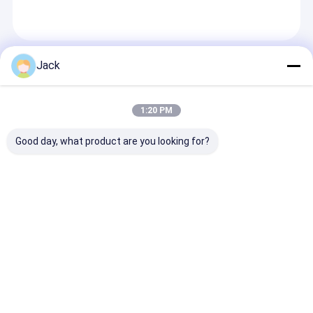
Recommended Products
Jack
1:20 PM
Good day, what product are you looking for?
D250mm 고속 강철용
맞춤형 단면 압축형 전
주문제조
樹脂 결합 CBN 바퀴
기판 CBN 절단 블레이
10*8*10*70mm
드 100*0.8*12.7mm
D126 시멘트 
B60/70
대한 전자 접착 
문의 보내기
문의 보내기
문의 보
Desktop Site
홈
사이트맵
연락처
사이트맵
개인정보 보호 정책